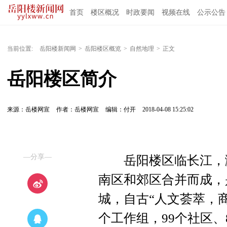
首页
楼区概况
时政要闻
视频在线
公示公告
当前位置:
岳阳楼新闻网
>
岳阳楼区概览
>
自然地理
>
正文
岳阳楼区简介
来源：岳楼网宣
作者：岳楼网宣
编辑：付开
2018-04-08 15:25:02
—分享—
岳阳楼区临长江，滨洞
南区和郊区合并而成，
城，自古“人文荟萃，商
个工作组，99个社区、