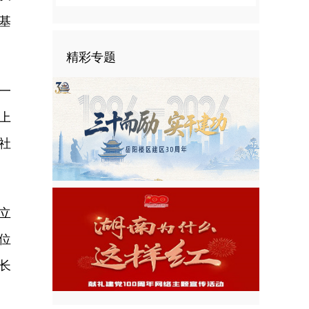
基
精彩专题
一
上
社
立
位
长