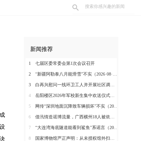
新闻推荐
1
七届区委常委会第1次会议召开
2
“新疆阿勒泰八月能滑雪”不实（2026·08·07）
3
白再兴慰问一线环卫工人并开展社区调研工作
4
岳阳楼区2026年军校新生集中欢送仪式举行
5
网传“深圳地面沉降致车辆损坏”不实（2026·08·06）
成
6
借汛情造谣博流量，广西横州18人被依法查处（2026·08·05）
设
7
“大连湾海底隧道能看到鲨鱼”系谣言（2026·08·04）
决
8
国家博物馆严正声明：从未授权馆外扫码（2026·08·03）