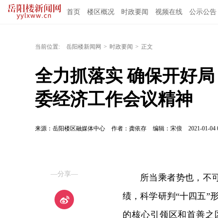
首页
楼区概况
时政要闻
视频在线
公示公告
当前位置:
岳阳楼新闻网
>
时政要闻
>
正文
全力抓落实 确保开好局
委经济工作会议精神
来源：岳阳楼区融媒体中心
作者：龚依存
编辑：宋俍
2021-01-04 
—分享—
所当乘者势也，不
绩，科学研判“十四五”
的核心引领区和首善之