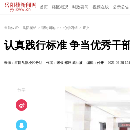
首页
楼区概况
时政要闻
视频在线
公示公告
当前位置:
岳阳楼站
>
理论园地
>
中心学习组
>
正文
认真践行标准 争当优秀干
来源：红网岳阳楼区分站
作者：宋俍 郑旺 戚壮波
编辑：付开
2021-02-20 15:
—分享—