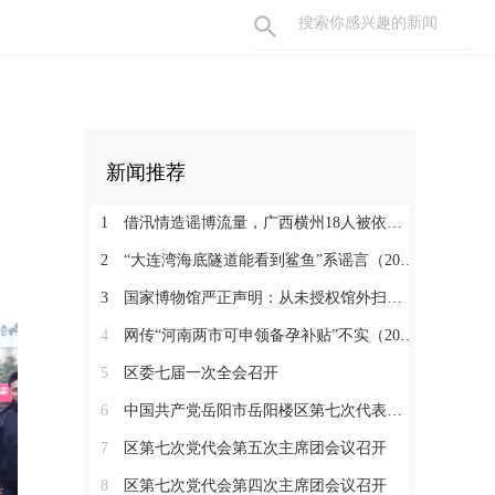
新闻推荐
1
借汛情造谣博流量，广西横州18人被依法查处（2026·08·05）
2
“大连湾海底隧道能看到鲨鱼”系谣言（2026·08·04）
3
国家博物馆严正声明：从未授权馆外扫码（2026·08·03）
4
网传“河南两市可申领备孕补贴”不实（2026·07·31）
5
区委七届一次全会召开
6
中国共产党岳阳市岳阳楼区第七次代表大会胜利闭幕
7
区第七次党代会第五次主席团会议召开
8
区第七次党代会第四次主席团会议召开