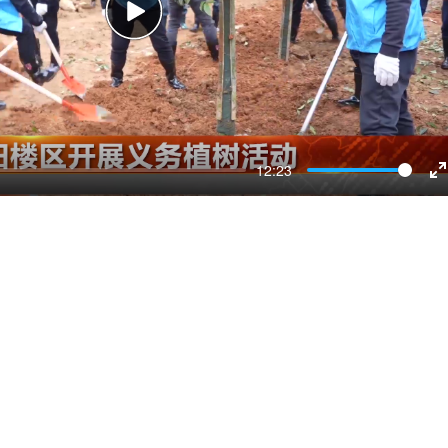
Play
12:23
E
f