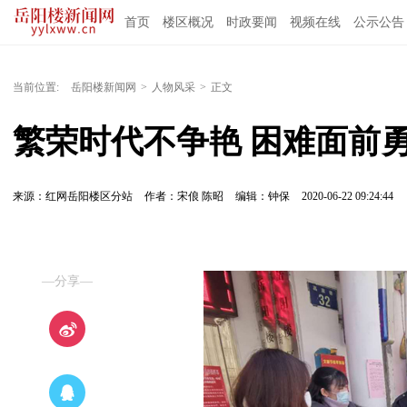
首页
楼区概况
时政要闻
视频在线
公示公告
当前位置:
岳阳楼新闻网
>
人物风采
>
正文
繁荣时代不争艳 困难面前
来源：红网岳阳楼区分站
作者：宋俍 陈昭
编辑：钟保
2020-06-22 09:24:44
—分享—