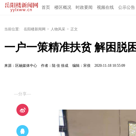
首页
楼区概况
时政要闻
视频在线
公示公告
当前位置:
岳阳楼新闻网
>
人物风采
>
正文
一户一策精准扶贫 解困脱
来源：区融媒体中心
作者：陆 佳 徐成
编辑：宋俍
2020-11-18 10:55:09
—分享—