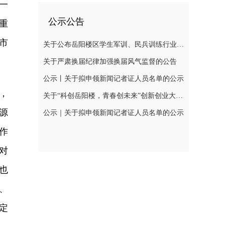
一
公示公告
重
市
关于公布岳阳楼区学生军训、民兵训练行业领域监督举报电话的公告
关于严肃换届纪律加强换届风气监督的公告
公示丨关于拟申领新闻记者证人员名单的公示
，
关于“科创岳阳楼，青春创未来”创新创业大赛网评结果公示及现场初赛有关事项的通知
源
公示｜关于拟申领新闻记者证人员名单的公示
作
对
也
、
定