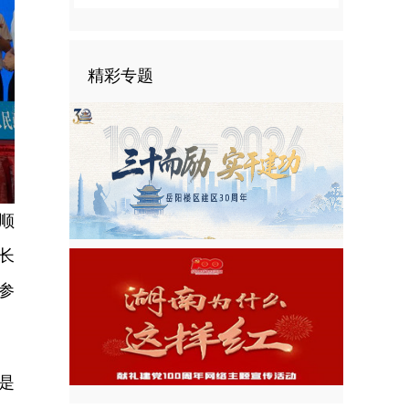
精彩专题
顺
长
参
是