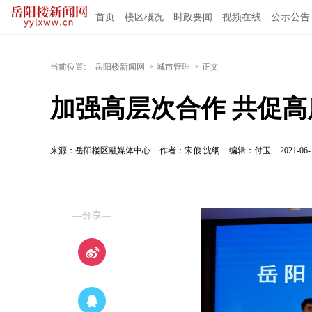
首页
楼区概况
时政要闻
视频在线
公示公告
当前位置:
岳阳楼新闻网
>
城市管理
>
正文
加强高层次合作 共促
来源：岳阳楼区融媒体中心
作者：宋俍 沈纲
编辑：付玉
2021-06-
—分享—