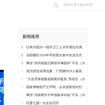
新闻推荐
1
白再兴慰问一线环卫工人并开展社区调研工作
2
岳阳楼区2026年军校新生集中欢送仪式举行
3
网传“深圳地面沉降致车辆损坏”不实（2026·08·06）
4
借汛情造谣博流量，广西横州18人被依法查处（2026·08·05）
5
“大连湾海底隧道能看到鲨鱼”系谣言（2026·08·04）
6
国家博物馆严正声明：从未授权馆外扫码（2026·08·03）
7
网传“河南两市可申领备孕补贴”不实（2026·07·31）
8
区委七届一次全会召开