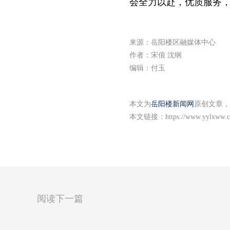
会全力以赴，优质服务
来源：岳阳楼区融媒体中心
作者：宋俍 沈纲
编辑：付玉
本文为
岳阳楼新闻网
原创文章，
本文链接：
https://www.yylxww.c
阅读下一篇