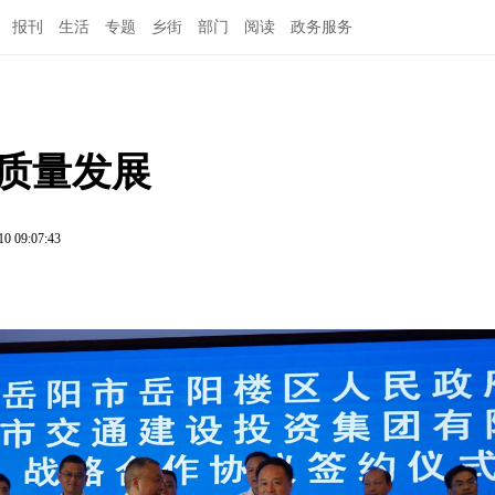
报刊
生活
专题
乡街
部门
阅读
政务服务
高质量发展
10 09:07:43