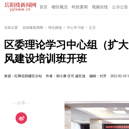
首页
楼区概况
时政要闻
视频在线
公示公告
当前位置:
岳阳楼新闻网
>
理论园地
>
中心学习组
>
正文
区委理论学习中心组（扩大
风建设培训班开班
来源：红网岳阳楼区分站
作者：胡小康 任可 戚壮波
编辑：付开
2022-02-10 1
—分享—