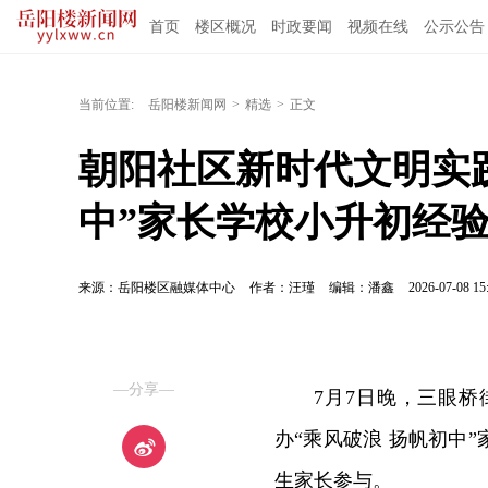
首页
楼区概况
时政要闻
视频在线
公示公告
当前位置:
岳阳楼新闻网
>
精选
>
正文
朝阳社区新时代文明实践
中”家长学校小升初经
来源：岳阳楼区融媒体中心
作者：汪瑾
编辑：潘鑫
2026-07-08 15
—分享—
7月7日晚，三眼
办“乘风破浪 扬帆初中
生家长参与。