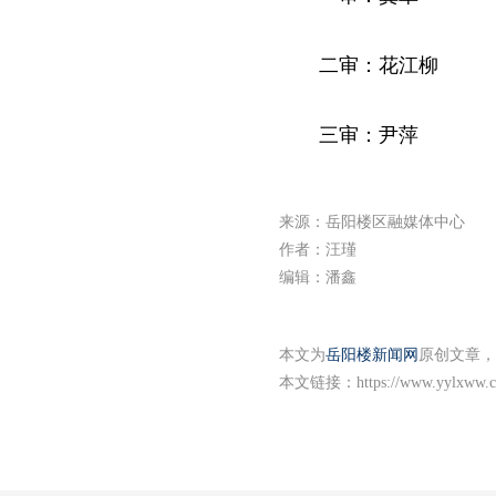
二审：花江柳
三审：尹萍
来源：岳阳楼区融媒体中心
作者：汪瑾
编辑：潘鑫
本文为
岳阳楼新闻网
原创文章，
本文链接：
https://www.yylxww.c