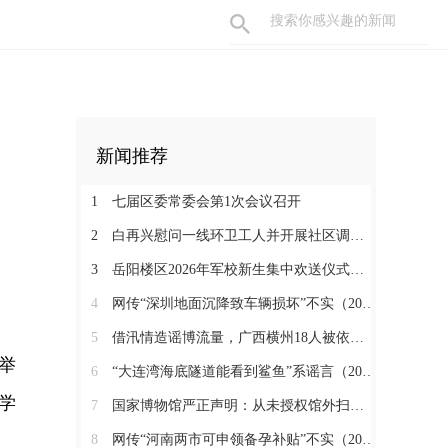
新闻推荐
1
七届区委常委会第1次会议召开
2
白再兴慰问一线环卫工人并开展社区调研工作
3
岳阳楼区2026年军校新生集中欢送仪式举行
4
网传“深圳地面沉降致车辆损坏”不实（2026·08·06）
5
借汛情造谣博流量，广西横州18人被依法查处（2026·08·05）
举
6
“大连湾海底隧道能看到鲨鱼”系谣言（2026·08·04）
学
7
国家博物馆严正声明：从未授权馆外扫码（2026·08·03）
8
网传“河南两市可申领备孕补贴”不实（2026·07·31）