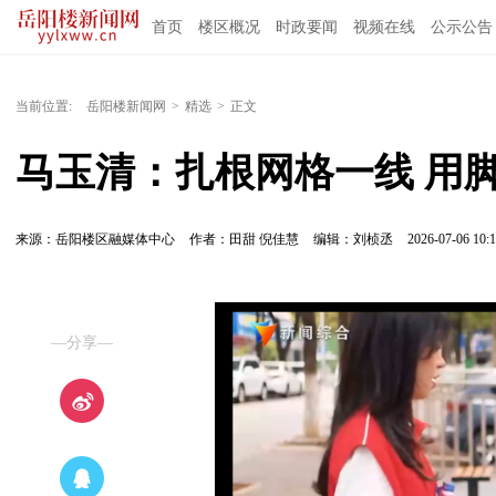
首页
楼区概况
时政要闻
视频在线
公示公告
当前位置:
岳阳楼新闻网
>
精选
>
正文
马玉清：扎根网格一线 用
来源：岳阳楼区融媒体中心
作者：田甜 倪佳慧
编辑：刘桢丞
2026-07-06 10:1
—分享—