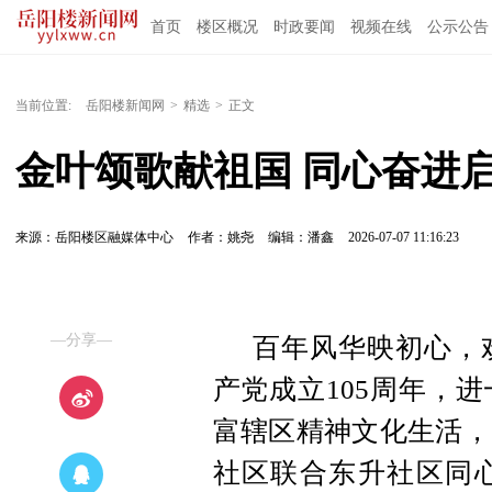
首页
楼区概况
时政要闻
视频在线
公示公告
当前位置:
岳阳楼新闻网
>
精选
>
正文
金叶颂歌献祖国 同心奋进
来源：岳阳楼区融媒体中心
作者：姚尧
编辑：潘鑫
2026-07-07 11:16:23
—分享—
百年风华映初心，
产党成立105周年，
富辖区精神文化生活，
社区联合东升社区同