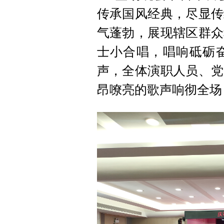
传承国风经典，尽显传
气蓬勃，展现辖区群众
士小合唱，唱响砥砺
声，全体演职人员、党
昂嘹亮的歌声响彻全场