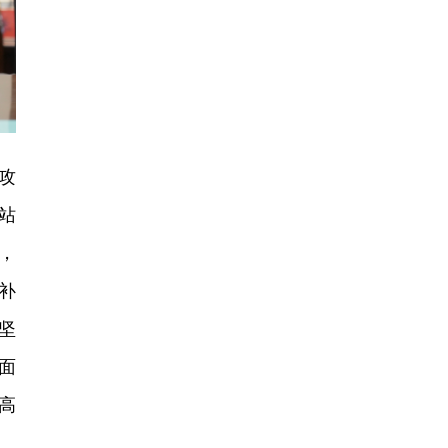
攻
站
，
补
坚
面
高