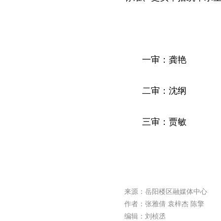
一审：龚艳
二审：沈纲
三审：贾敏
来源：岳阳楼区融媒体中心
作者：张雅倩 袁梓杰 陈擎
编辑：刘桢丞