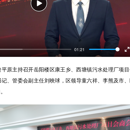
Play
01:21
E
f
记曾平原主持召开岳阳楼区康王乡、西塘镇污水处理厂项目
书记、管委会副主任刘映球，区领导童六祥、李熊及市、
加。