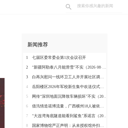
新闻推荐
1
七届区委常委会第1次会议召开
2
“新疆阿勒泰八月能滑雪”不实（2026·08·07）
3
白再兴慰问一线环卫工人并开展社区调研工作
4
岳阳楼区2026年军校新生集中欢送仪式举行
5
网传“深圳地面沉降致车辆损坏”不实（2026·08·06）
6
借汛情造谣博流量，广西横州18人被依法查处（2026·08·05）
7
“大连湾海底隧道能看到鲨鱼”系谣言（2026·08·04）
8
国家博物馆严正声明：从未授权馆外扫码（2026·08·03）