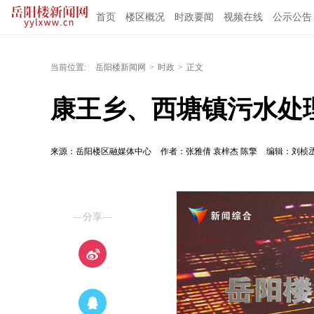
首页
楼区概况
时政要闻
视频在线
公示公告
当前位置:
岳阳楼新闻网
>
时政
>
正文
康王乡、西塘镇污水处
来源：岳阳楼区融媒体中心
作者：张雅倩 袁梓杰 陈擎
编辑：刘桢
—分享—