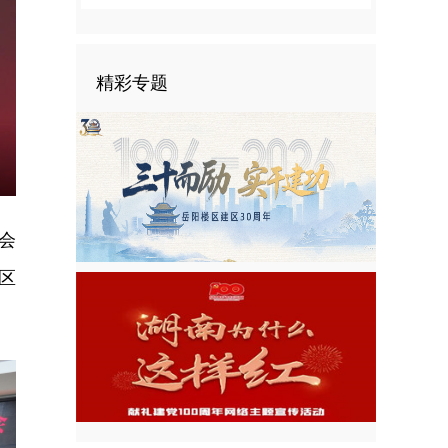
精彩专题
nter
ullscreen
会
区