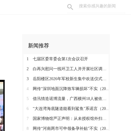
新闻推荐
1
七届区委常委会第1次会议召开
2
白再兴慰问一线环卫工人并开展社区调研工作
3
岳阳楼区2026年军校新生集中欢送仪式举行
4
网传“深圳地面沉降致车辆损坏”不实（2026·08·06）
5
借汛情造谣博流量，广西横州18人被依法查处（2026·08·05）
6
“大连湾海底隧道能看到鲨鱼”系谣言（2026·08·04）
7
国家博物馆严正声明：从未授权馆外扫码（2026·08·03）
8
网传“河南两市可申领备孕补贴”不实（2026·07·31）