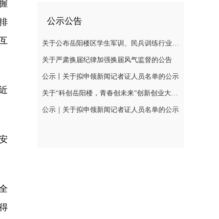
握
公示公告
排
互
关于公布岳阳楼区学生军训、民兵训练行业领域监督举报电话的公告
关于严肃换届纪律加强换届风气监督的公告
公示丨关于拟申领新闻记者证人员名单的公示
近
关于“科创岳阳楼，青春创未来”创新创业大赛网评结果公示及现场初赛有关事项的通知
公示｜关于拟申领新闻记者证人员名单的公示
安
全
得