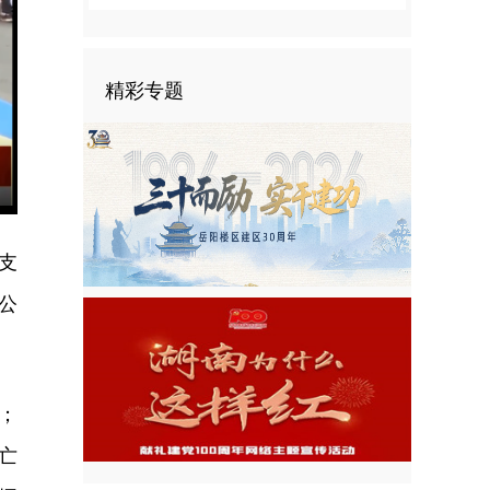
精彩专题
nter
ullscreen
支
公
；
亡