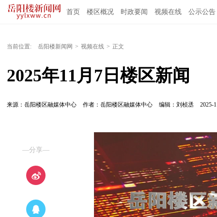
首页
楼区概况
时政要闻
视频在线
公示公告
当前位置:
岳阳楼新闻网
>
视频在线
>
正文
2025年11月7日楼区新闻
来源：岳阳楼区融媒体中心
作者：岳阳楼区融媒体中心
编辑：刘桢丞
2025-1
—分享—